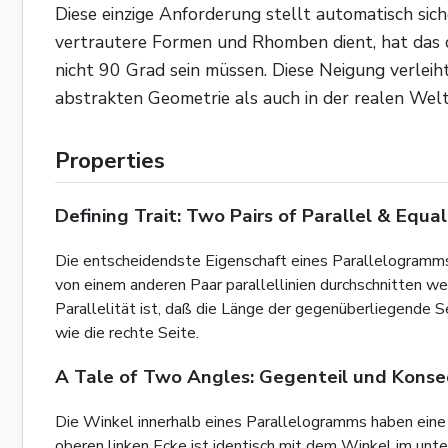
Diese einzige Anforderung stellt automatisch sic
vertrautere Formen und Rhomben dient, hat das qu
nicht 90 Grad sein müssen. Diese Neigung verlei
abstrakten Geometrie als auch in der realen Welt
Properties
Defining Trait: Two Pairs of Parallel & Equal
Die entscheidendste Eigenschaft eines Parallelogramms is
von einem anderen Paar parallellinien durchschnitten wer
Parallelität ist, daß die Länge der gegenüberliegende Sei
wie die rechte Seite.
A Tale of Two Angles: Gegenteil und Kons
Die Winkel innerhalb eines Parallelogramms haben eine
oberen linken Ecke ist identisch mit dem Winkel im unte