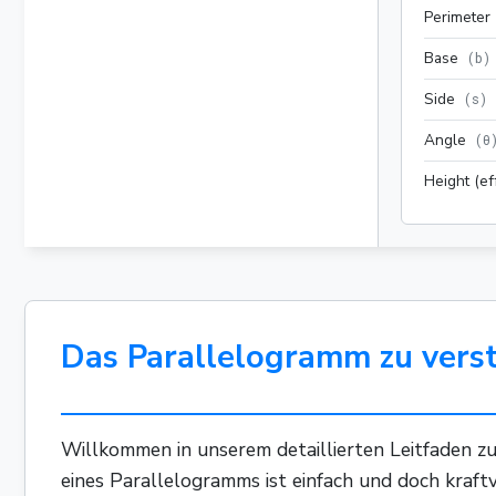
Perimeter
Base
(
b
)
Side
(
s
)
Angle
(
θ
Height (ef
Das Parallelogramm zu vers
Willkommen in unserem detaillierten Leitfaden zum
eines Parallelogramms ist einfach und doch kraftv