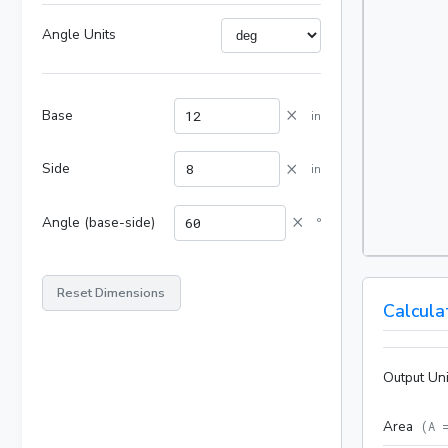
Angle Units
×
Base
in
×
Side
in
×
Angle (base-side)
°
Reset Dimensions
Calcula
Output Uni
Area
(
A 