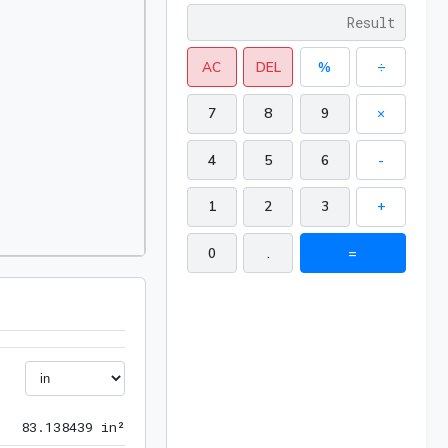
AC
DEL
%
÷
7
8
9
×
4
5
6
-
1
2
3
+
0
.
=
83.138439 in²
8
3
.
1
3
8
4
3
9
 in²