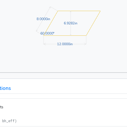
8.0000in
8
.
0
0
0
0
in
6.9282in
6
.
9
2
8
2
in
60.0000°
6
0
.
0
0
0
0
°
12.0000in
1
2
.
0
0
0
0
in
tions
ts
= bh_eff
)