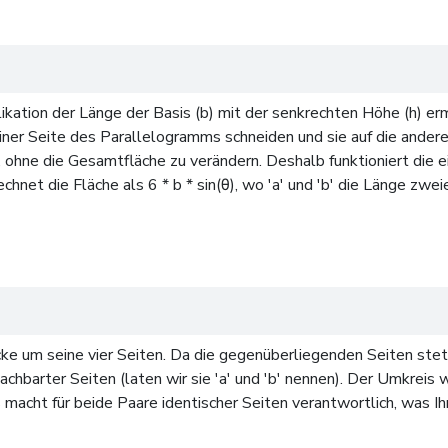
kation der Länge der Basis (b) mit der senkrechten Höhe (h) ermi
einer Seite des Parallelogramms schneiden und sie auf die and
 ohne die Gesamtfläche zu verändern. Deshalb funktioniert die 
hnet die Fläche als 6 * b * sin(θ), wo 'a' und 'b' die Länge zwe
um seine vier Seiten. Da die gegenüberliegenden Seiten stets i
chbarter Seiten (laten wir sie 'a' und 'b' nennen). Der Umkreis
s macht für beide Paare identischer Seiten verantwortlich, was I