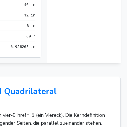
40 in
4
0
 in
12 in
1
2
 in
8 in
8
 in
60 °
6
0
 °
6.928203 in
6
.
9
2
8
2
0
3
 in
 Quadrilateral
ier-0 href="5 (ein Viereck). Die Kerndefinition
gender Seiten, die parallel zueinander stehen.