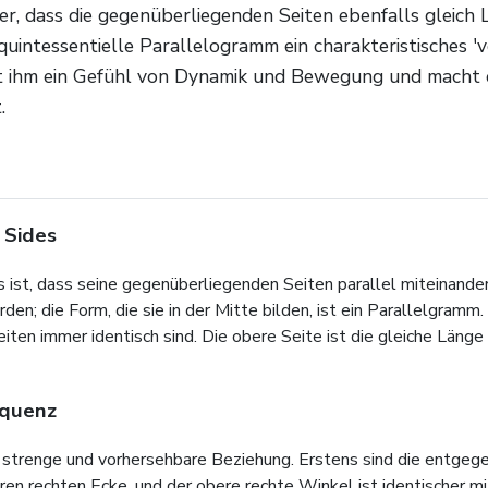
her, dass die gegenüberliegenden Seiten ebenfalls gleic
intessentielle Parallelogramm ein charakteristisches 'v
ht ihm ein Gefühl von Dynamik und Bewegung und macht e
.
 Sides
t, dass seine gegenüberliegenden Seiten parallel miteinander lau
den; die Form, die sie in der Mitte bilden, ist ein Parallelgram
ten immer identisch sind. Die obere Seite ist die gleiche Länge w
equenz
 strenge und vorhersehbare Beziehung. Erstens sind die entgeg
ren rechten Ecke, und der obere rechte Winkel ist identischer m