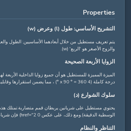
Properties
التشريح الأساسي: طول (l) وعرض (w)
والزوج الأصغر هو 'الربع' (w).
الزوايا الأربعة الصحيحة
درجة كاملة (4 x 90 ° = 360 °) ، مما يضمن استقرارها وقابلية التنبؤ بها كشكل هندسي.
سلوك الشوارع (د)
يحتوي مستطيل على شريانين يربطان قمم متضاربة.تمتلك هذه الش
الوسطية الدقيقة).ومع ذلك، على عكس 0 href="2) فإن شريان مستطيلاً غير مربعًا لا يتقاطع على زاوية مستقيمة.إن نقطة التقاطع تخلق زواياً حادتين وعميقتين.
التناظر والنظام