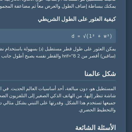
يمكنك ببساطة إضاف الطول والعرض معاً ثم مضاعفة المجموع 
كيفية العثور على الطول الشريطي
d = √(l² + w²)
(ساقين) أقصر من 2 hrif="8 والقطر نفسه يصبح أطول جانب (المستطلة).من خلال رباع الطول والعرض، وإضافةهم معا، وإخراج 4 hraf="9 يمكنك العثوق على طول القطر.
شكل عالمنا
المستطيل هو، دون مبالغة، أحد أساسيات العالم الحديث. في اله
شاشة تنظر إليها، من الهاتف الذكي الصغير إلى التلفزيون الضخ
جميعها تستخدم هذا الشكل. وقدرتها على التبني بشكل مثالي
والتخطيط الحضري.
الأسئلة الشائعة