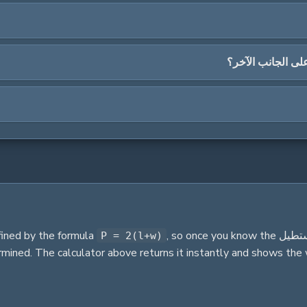
لى الجانب الآخر؟
تطيل
for that property.
so once you know the
,
efined by the formula
P = 2(l+w)
ermined. The calculator above returns it instantly and shows the