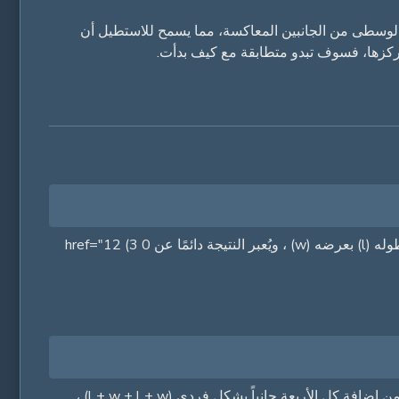
لوسطى من الجانبين المعاكسة، مما يسمح للاستطيل أن
يُحسب مساحة مستطيل، أي المساحة الإجمالية التي يحتوي عليها، باستخدام واحدة من أكثر الصيغ أساسية في الرياضيات: مضاعفة طوله (l) بعرضه (w) ، ويُعبر النتيجة دائمًا عن 0 href="12 (3
محيط مستطيل هو المسافة الإجمالية حول الحدود الخارجية له. وبما أن الجانبين المعاكسين متساوين، فإنه يمكن حسابها بكفاءة. بدلاً من إضافة كل الأربعة جانباً بشكل فردي (l + w + l + w) ،