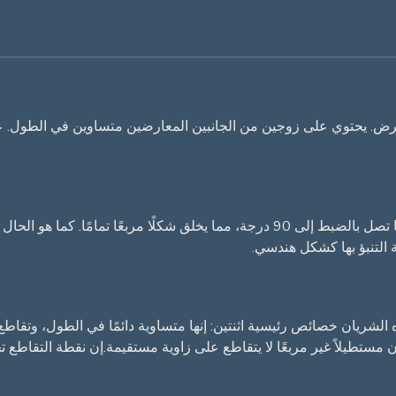
ريان خصائص رئيسية اثنتين: إنها متساوية دائمًا في الطول، وتقاطع بع