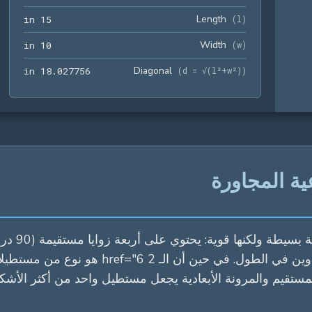
15 in
Length
 in
1
5
(
l
)
10 in
Width
 in
1
0
(
w
)
756 in
Diagonal
 in
1
8
.
0
2
7
7
5
6
(
d = √(l²+w²)
)
ة المجاورة
المستطيل 
أن الجانبين المقابلين لها يجب أن يكونوا متوا
مستقيم والمرونة الأبعادية يجعل مستطيل واحد من أكثر الأشكا