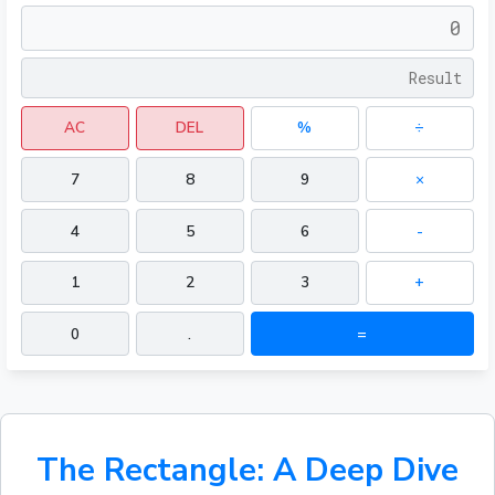
AC
DEL
%
÷
7
8
9
×
4
5
6
-
1
2
3
+
0
.
=
The Rectangle: A Deep Dive