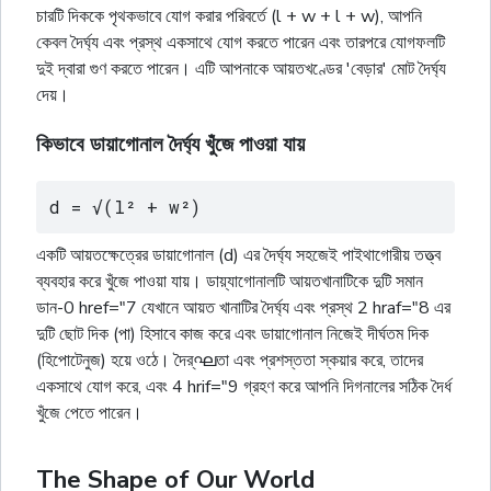
চারটি দিককে পৃথকভাবে যোগ করার পরিবর্তে (l + w + l + w), আপনি
কেবল দৈর্ঘ্য এবং প্রস্থ একসাথে যোগ করতে পারেন এবং তারপরে যোগফলটি
দুই দ্বারা গুণ করতে পারেন। এটি আপনাকে আয়তখণ্ডের 'বেড়ার' মোট দৈৰ্ঘ্য
দেয়।
কিভাবে ডায়াগোনাল দৈর্ঘ্য খুঁজে পাওয়া যায়
d = √(l² + w²)
একটি আয়তক্ষেত্রের ডায়াগোনাল (d) এর দৈর্ঘ্য সহজেই পাইথাগোরীয় তত্ত্ব
ব্যবহার করে খুঁজে পাওয়া যায়। ডায়্যাগোনালটি আয়তখানাটিকে দুটি সমান
ডান-0 href="7 যেখানে আয়ত খানাটির দৈৰ্ঘ্য এবং প্রস্থ 2 hraf="8 এর
দুটি ছোট দিক (পা) হিসাবে কাজ করে এবং ডায়াগোনাল নিজেই দীর্ঘতম দিক
(হিপোটেনুজ) হয়ে ওঠে। দৈর্ഘতা এবং প্রশস্ততা স্কয়ার করে, তাদের
একসাথে যোগ করে, এবং 4 hrif="9 গ্রহণ করে আপনি দিগনালের সঠিক দৈর্ধ
খুঁজে পেতে পারেন।
The Shape of Our World