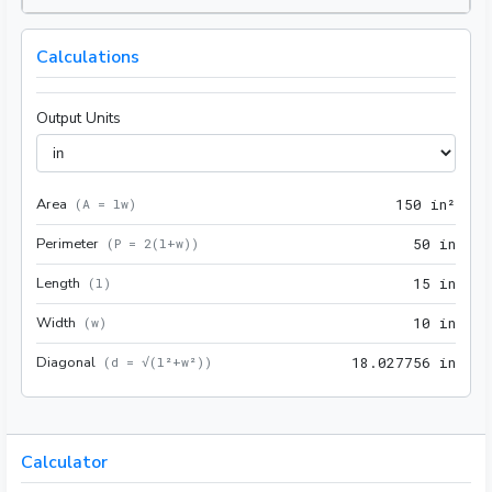
Calculations
Output Units
Area
150 
(
A = lw
)
1
5
0
 in²
Perimeter
50 i
(
P = 2(l+w)
)
5
0
 in
Length
15 i
(
l
)
1
5
 in
Width
10 i
(
w
)
1
0
 in
Diagonal
18.0
(
d = √(l²+w²)
)
1
8
.
0
2
7
7
5
6
 in
Calculator