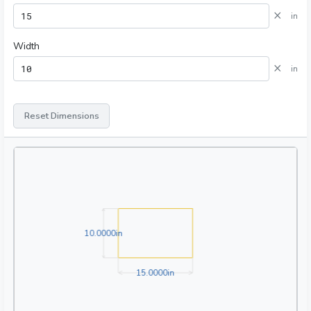
×
in
Width
×
in
Reset Dimensions
10.0000in
1
0
.
0
0
0
0
in
15.0000in
1
5
.
0
0
0
0
in