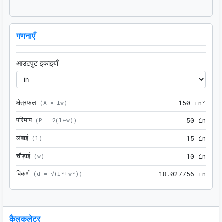
गणनाएँ
आउटपुट इकाइयाँ
क्षेत्रफल
150 
(
A = lw
)
1
5
0
 in²
परिमाप
50 i
(
P = 2(l+w)
)
5
0
 in
लंबाई
15 i
(
l
)
1
5
 in
चौड़ाई
10 i
(
w
)
1
0
 in
विकर्ण
18.0
(
d = √(l²+w²)
)
1
8
.
0
2
7
7
5
6
 in
कैलकुलेटर