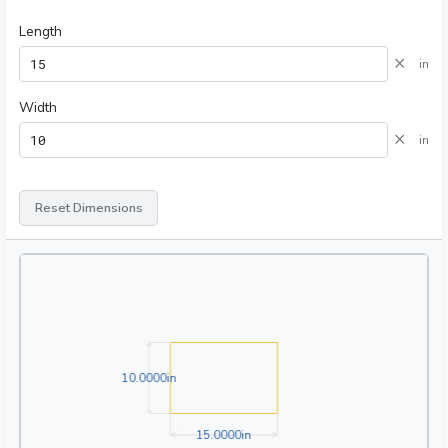
Length
×
in
Width
×
in
Reset Dimensions
10.0000in
1
0
.
0
0
0
0
in
15.0000in
1
5
.
0
0
0
0
in