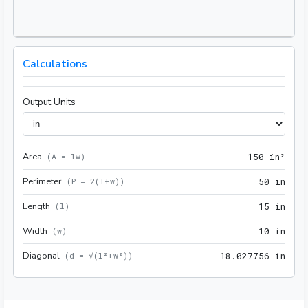
Calculations
Output Units
Area
150 
(
A = lw
)
1
5
0
 in²
Perimeter
50 i
(
P = 2(l+w)
)
5
0
 in
Length
15 i
(
l
)
1
5
 in
Width
10 i
(
w
)
1
0
 in
Diagonal
18.0
(
d = √(l²+w²)
)
1
8
.
0
2
7
7
5
6
 in