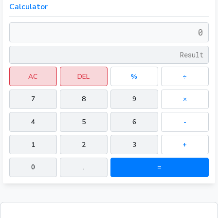
Calculator
AC
DEL
%
÷
7
8
9
×
4
5
6
-
1
2
3
+
0
.
=