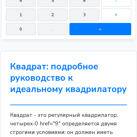
4
5
6
-
1
2
3
+
0
.
=
Квадрат: подробное
руководство к
идеальному квадрилатору
Квадрат - это регулярный квадрилатор,
четырех-0 href="9" определяется двумя
строгими условиями: он должен иметь