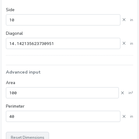
Side
×
in
Diagonal
×
in
Advanced input
Area
×
in²
Perimeter
×
in
Reset Dimensions