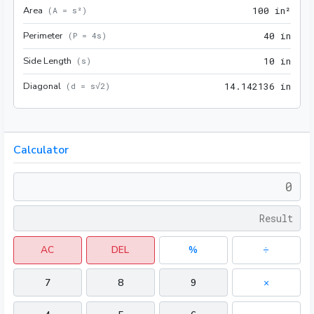
Area
100 
(
A = s²
)
1
0
0
 in²
Perimeter
40 i
(
P = 4s
)
4
0
 in
Side Length
10 i
(
s
)
1
0
 in
Diagonal
14.1
(
d = s√2
)
1
4
.
1
4
2
1
3
6
 in
Calculator
AC
DEL
%
÷
7
8
9
×