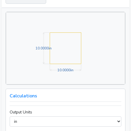
10.0000in
1
0
.
0
0
0
0
in
10.0000in
1
0
.
0
0
0
0
in
Calculations
Output Units