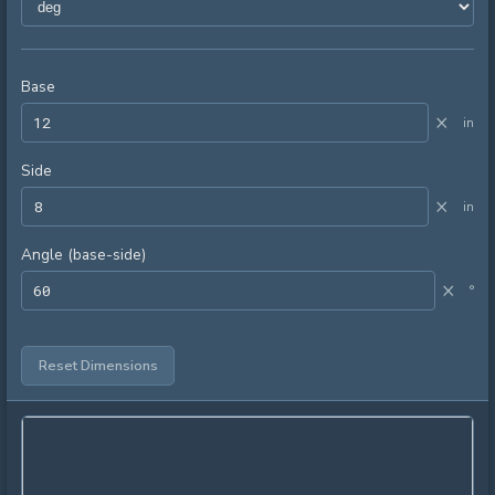
Base
×
in
Side
×
in
Angle (base-side)
×
°
Reset Dimensions