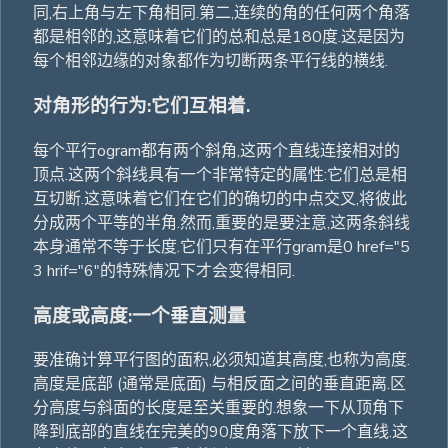
同,右上角与左下角相同.第二,连续的角的任何两个角落
都是相邻的,这意味着它们的总和总是180度.这是因为
每个相邻边缘的对象都作为切断两条平行线的横线.
对角形的行为:它们互相着.
每个平行ogram都有两个斜角,这两个直线连接相对的
顶点.这两个斜线具有一个非常特定的属性:它们总是相
互切断.这意味着它们在它们的确切的中点交叉,将彼此
分成两个平等的半角.然而,重要的是要注意,这两条斜线
本身通常不等于长度.它们只有在平行gram是0 href="5
3 hrif="6"的特殊情况下才会变得相同.
高度或高度:一个垂直测量
要准确计算平行图的面积,必须知道其高度,也称为高度.
高度是底部 (通常是底面) 与相反面之间的垂直距离.区
分高度与斜面的长度是至关重要的.想象一下从顶角下
降到底部的直线在完美的90度角落下放下一个直线.这