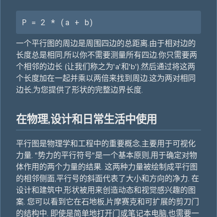
P = 2 * (a + b)
一个平行图的周边是周围四边的总距离.由于相对边的
长度总是相同,所以你不需要测量所有四边.你只需要两
个相邻的边长 (让我们称之为'a'和'b').然后通过将这两
个长度加在一起并乘以两倍来找到周边.这为两对相同
边长,为您提供了形状的完整边界长度.
在物理,设计和日常生活中使用
平行图是物理学和工程中的重要概念,主要用于可视化
力量. "势力的平行符号"是一个基本原则,用于确定对物
体作用的两个力量的结果. 这两种力量被绘制成平行图
的相邻侧面,平行号的斜面代表了大小和方向的净力. 在
设计和建筑中,形状被用来创造动态和视觉感兴趣的图
案. 您可以看到它在石地板,片摩赛克和可扩展的剪刀门
的结构中. 即使是简单地打开门或笔记本电脑,也需要一