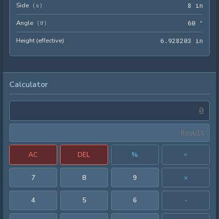
Side
8 in
(
s
)
8
 in
Angle
60 °
(
θ
)
6
0
 °
Height (effective)
6.92
6
.
9
2
8
2
0
3
 in
Calculator
AC
DEL
%
÷
7
8
9
×
4
5
6
-