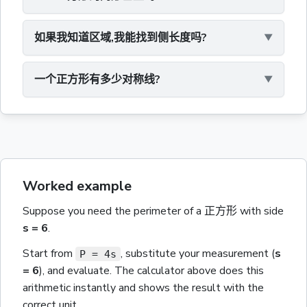
如果我知道区域,我能找到侧长度吗?
一个正方形有多少对称线?
Worked example
Suppose you need the
perimeter
of a
正方形
with
side
s
= 6
.
Start from
, substitute your measurement
(
s
P = 4s
= 6
)
, and evaluate. The calculator above does this
arithmetic instantly and shows the result with the
correct unit.