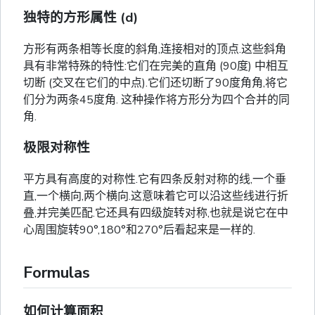
独特的方形属性 (d)
方形有两条相等长度的斜角,连接相对的顶点.这些斜角
具有非常特殊的特性:它们在完美的直角 (90度) 中相互
切断 (交叉在它们的中点).它们还切断了90度角角,将它
们分为两条45度角. 这种操作将方形分为四个合并的同
角.
极限对称性
平方具有高度的对称性.它有四条反射对称的线,一个垂
直,一个横向,两个横向.这意味着它可以沿这些线进行折
叠,并完美匹配.它还具有四级旋转对称,也就是说它在中
心周围旋转90°,180°和270°后看起来是一样的.
Formulas
如何计算面积