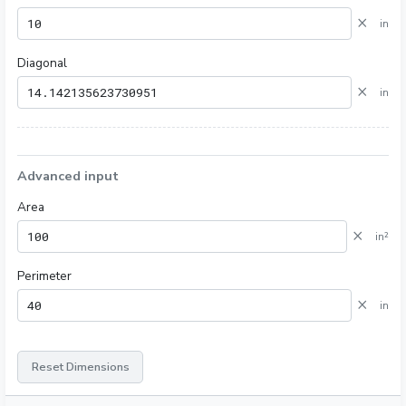
×
in
Diagonal
×
in
Advanced input
Area
×
in²
Perimeter
×
in
Reset Dimensions