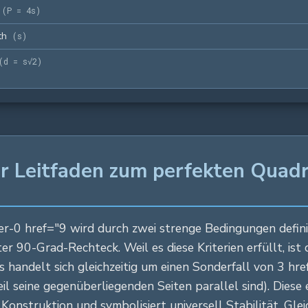
(
P = 4s
)
th
(
s
)
(
d = s√2
)
er Leitfaden zum perfekten Quadr
ier-0 href="9 wird durch zwei strenge Bedingungen definie
er 90-Grad-Rechteck. Weil es diese Kriterien erfüllt, ist
s handelt sich gleichzeitig um einen Sonderfall von 3 hre
eil seine gegenüberliegenden Seiten parallel sind). Dies
Konstruktion und symbolisiert universell Stabilität, Gle