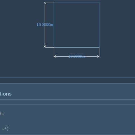
10.0000in
1
0
.
0
0
0
0
in
10.0000in
1
0
.
0
0
0
0
in
tions
ts
= s²
)