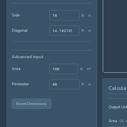
×
Side
in
×
Diagonal
in
Advanced input
×
Area
in²
×
Perimeter
in
Calcula
Reset Dimensions
Output Uni
Area
(
A 