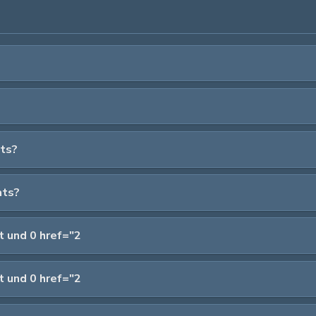
ats?
ats?
t und 0 href="2
t und 0 href="2