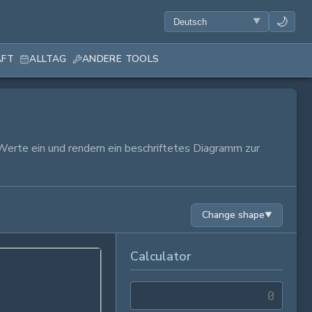
🌙
AFT
ALLTAG
ANDERE TOOLS
Werte ein und rendern ein beschriftetes Diagramm zur
Change shape
▼
Calculator