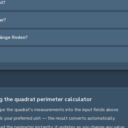
at?
ar?
länge finden?
g the quadrat perimeter calculator
pe the
quadrat
's measurements into the input fields above.
ck your preferred unit — the result converts automatically.
ad the
perimeter
instantly; it updates as you change any value.