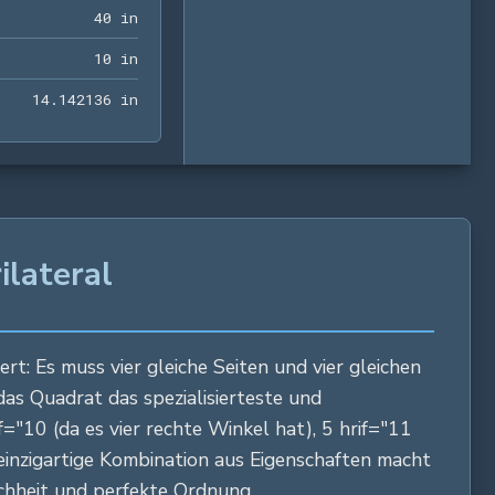
40 in
4
0
 in
10 in
1
0
 in
14.142136 in
1
4
.
1
4
2
1
3
6
 in
ilateral
rt: Es muss vier gleiche Seiten und vier gleichen
 das Quadrat das spezialisierteste und
f="10 (da es vier rechte Winkel hat), 5 hrif="11
e einzigartige Kombination aus Eigenschaften macht
ichheit und perfekte Ordnung.