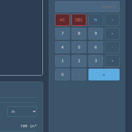
AC
DEL
%
÷
7
8
9
×
4
5
6
-
1
2
3
+
0
.
=
100 in²
1
0
0
 in²