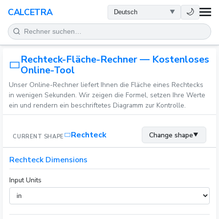
GESUNDHEIT
🌙
CALCETRA
MATHEMATIK
Rechteck-Fläche-Rechner — Kostenloses
UMWANDLUNGEN
Online-Tool
Unser Online-Rechner liefert Ihnen die Fläche eines Rechtecks
WISSENSCHAFT
in wenigen Sekunden. Wir zeigen die Formel, setzen Ihre Werte
ein und rendern ein beschriftetes Diagramm zur Kontrolle.
ALLTAG
Rechteck
Change shape
▼
CURRENT SHAPE
ANDERE TOOLS
Rechteck Dimensions
Input Units