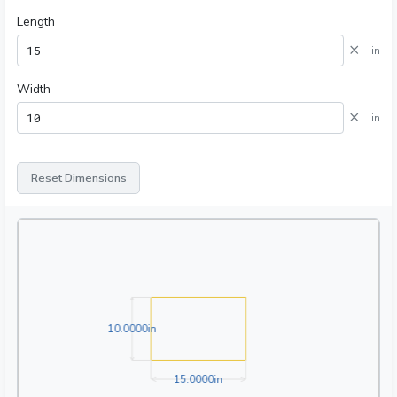
Length
×
in
Width
×
in
Reset Dimensions
10.0000in
1
0
.
0
0
0
0
in
15.0000in
1
5
.
0
0
0
0
in