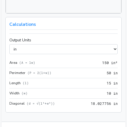
Calculations
Output Units
Area
150 
(
A = lw
)
1
5
0
 in²
Perimeter
50 i
(
P = 2(l+w)
)
5
0
 in
Length
15 i
(
l
)
1
5
 in
Width
10 i
(
w
)
1
0
 in
Diagonal
18.0
(
d = √(l²+w²)
)
1
8
.
0
2
7
7
5
6
 in