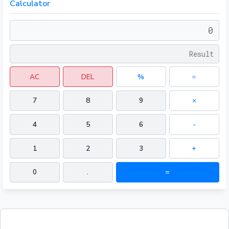
Calculator
AC
DEL
%
÷
7
8
9
×
4
5
6
-
1
2
3
+
0
.
=