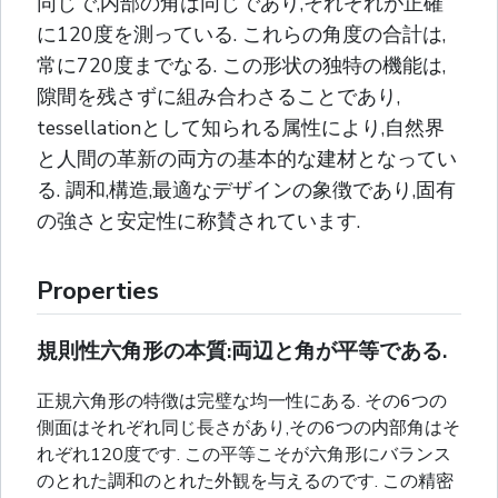
同じで,内部の角は同じであり,それぞれが正確
に120度を測っている. これらの角度の合計は,
常に720度までなる. この形状の独特の機能は,
隙間を残さずに組み合わさることであり,
tessellationとして知られる属性により,自然界
と人間の革新の両方の基本的な建材となってい
る. 調和,構造,最適なデザインの象徴であり,固有
の強さと安定性に称賛されています.
Properties
規則性六角形の本質:両辺と角が平等である.
正規六角形の特徴は完璧な均一性にある. その6つの
側面はそれぞれ同じ長さがあり,その6つの内部角はそ
れぞれ120度です. この平等こそが六角形にバランス
のとれた調和のとれた外観を与えるのです. この精密