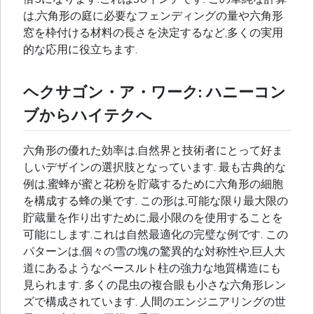
は,六角形の庭に必要なフェンディングの量や六角形
窓を枠付ける材料の長さを決定するなど,多くの実用
的な応用に役立ちます.
ヘクサゴン・ア・ワーク: ハニーコン
ブからハイテクへ
六角形の優れた効率は,自然界と技術者にとって好ま
しいデザインの選択肢となっています. 最も古典的な
例は,蜜蜂が蜜と花粉を貯蔵するために六角形の細胞
を構成する蜂の巣です. この形は,可能な限り最大限の
貯蔵量を作り出すために,最小限のを使用することを
可能にします.これは自然最適化の完璧な例です. この
パターンは,個々の雪の塊の驚異的な対称性や,巨人大
道にあるようなベースルト柱の強力な地質構造にも
見られます. 多くの昆虫の複合眼も小さな六角形レン
ズで構成されています. 人間のエンジニアリングの世