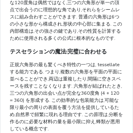
な120度角は偶然ではなく,三つの六角形が単一の頂
点で出会うのに理想的な角であり,それらをシームレ
スに組み合わすことができます. 普通の六角形は6つ
の小さな形から構成され,形状の中心部に集まる. この
内部構造は,その強さの鍵であり,その性質を計算する
ために使用される多くの公式に根本的なものです.
テスセラションの魔法:完璧に合わせる
正規六角形の最も驚くべき特性の一つは, tessellate
する能力である. つまり,複数の六角形を平面の平面に
並べることができ,両辺は重複したり,間隔に空きスペ
ースを残すことなくなります. 六角形が結ばれたとき,
三つの六角形の出会い点が完全な360度角 (4 + 120
= 360) を形成する. この効率的な包装能力は,可能な
限り最小の周りの表面を覆う方法を提供しているた
め,自然界で頻繁に現れる理由です. この原理は,分断を
作るのに必要な材料の量を最小限に抑え,蜂類が悪用
している概念です.