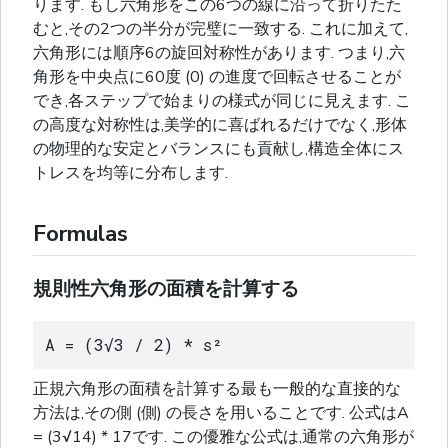
ります. もし六角形をこの6つの線に沿って折りたた
むと,その2つの半分が完璧に一致する. これに加えて,
六角形には順序6の旋回対称性があります. つまり,六
角形を中央点に60度 (0) の進度で回転させることが
でき,各ステップで始まりの様式が同じに見えます. こ
の高度な対称性は,美学的に喜ばれるだけでなく,形体
の物理的な安定とバランスにも貢献し,構造全体にス
トレスを均等に分布します.
Formulas
規則性六角形の面積を計算する
A = (3√3 / 2) * s²
正規六角形の面積を計算する最も一般的な直接的な
方法は,その側 (側) の長さを用いることです. 公式はA
= (3√14) * 17です. この優雅な公式は,通常の六角形が