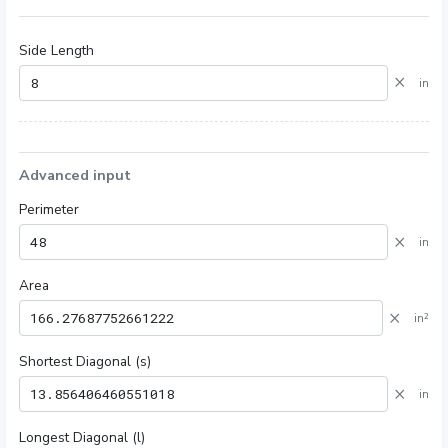
Side Length
×
in
Advanced input
Perimeter
×
in
Area
×
in²
Shortest Diagonal (s)
×
in
Longest Diagonal (l)