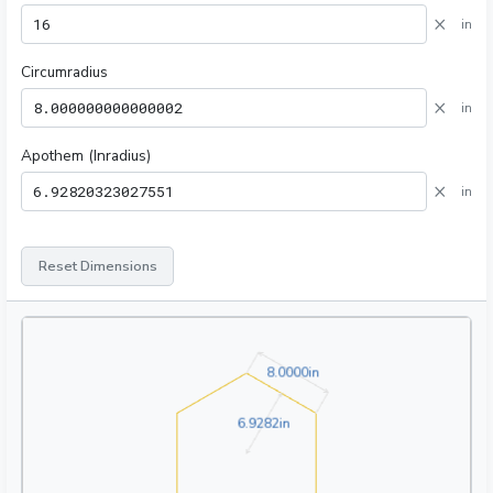
×
in
Circumradius
×
in
Apothem (Inradius)
×
in
Reset Dimensions
8.0000in
8
.
0
0
0
0
in
6.9282in
6
.
9
2
8
2
in