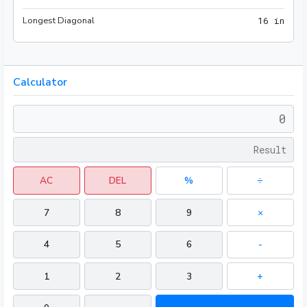
Longest Diagonal
16 i
1
6
 in
Calculator
AC
DEL
%
÷
7
8
9
×
4
5
6
-
1
2
3
+