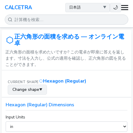
健康
🌙
CALCETRA
数学
正六角形の面積を求める — オンライン電
変換
卓
正六角形の面積を求めたいですか? この電卓が即座に答えを返し
科学
ます。寸法を入力し、公式の適用を確認し、正六角形の図を見る
ことができます。
日常
Hexagon (Regular)
CURRENT SHAPE
その他のツール
Change shape
▼
Hexagon (Regular) Dimensions
Input Units