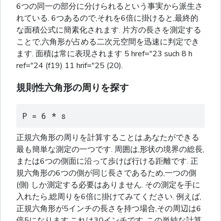
6つの同一の部分に分けられるという事実から派生さ
れている. 6つあるので,それを6倍に掛けると,最終的
な面積公式に簡素化されます. 片方の長さを測定する
ことで,六角形が占める二次元空間を迅速に判定でき
ます. 面積は常に表現されます 5 href="23 such 8 h
ref="24 (f19) 11 hrif="25 (20).
規則性六角形の周りを探す
P = 6 * s
正規六角形の周りを計算することは,あなたができる
最も簡単な測定の一つです. 周囲は,形状の境界の総長,
または6つの側面に沿って歩けば行ける距離です. 正
規六角形の6つの側が同じ長さであるため,一つの側
(側) しか測定する必要はありません. その測定を手に
入れたら,総周りを6倍に掛けてみてください. 例えば,
正規六角形が5インチの長さを持つ場合,その周辺は6
倍5になります.これは30インチです. この単純な計算