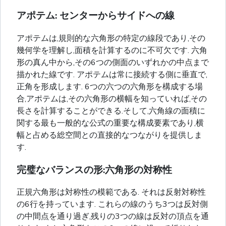
アポテム: センターからサイドへの線
アポテムは,規則的な六角形の特定の線段であり,その
幾何学を理解し,面積を計算するのに不可欠です. 六角
形の真ん中から,その6つの側面のいずれかの中点まで
描かれた線です. アポテムは常に接続する側に垂直で,
正角を形成します. 6つの六つの六角形を構成する場
合,アポテムは,その六角形の横幅を知っていれば,その
長さを計算することができる.そして,六角線の面積に
関する最も一般的な公式の重要な構成要素であり,横
幅と占める総空間との直接的なつながりを提供しま
す.
完璧なバランスの形:六角形の対称性
正規六角形は対称性の模範である. それは反射対称性
の6行を持っています. これらの線のうち3つは反対側
の中間点を通り過ぎ,残りの3つの線は反対の頂点を通