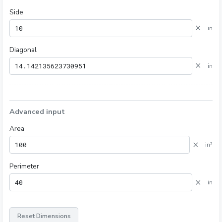
Side
×
in
Diagonal
×
in
Advanced input
Area
×
in²
Perimeter
×
in
Reset Dimensions