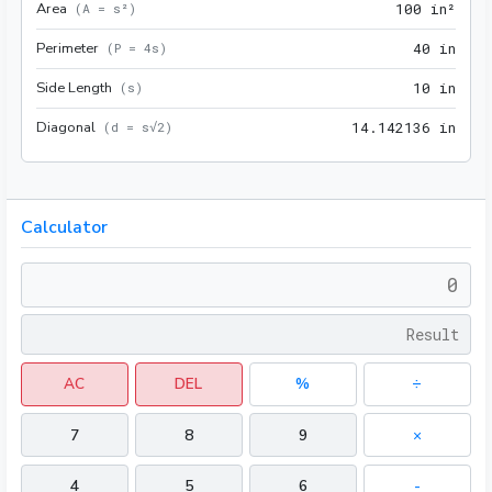
Area
100 
(
A = s²
)
1
0
0
 in²
Perimeter
40 i
(
P = 4s
)
4
0
 in
Side Length
10 i
(
s
)
1
0
 in
Diagonal
14.1
(
d = s√2
)
1
4
.
1
4
2
1
3
6
 in
Calculator
AC
DEL
%
÷
7
8
9
×
4
5
6
-