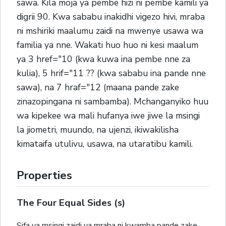
sawa. Kila moja ya pembe hizi ni pembe kamili ya
digrii 90. Kwa sababu inakidhi vigezo hivi, mraba
ni mshiriki maalumu zaidi na mwenye usawa wa
familia ya nne. Wakati huo huo ni kesi maalum
ya 3 href="10 (kwa kuwa ina pembe nne za
kulia), 5 hrif="11 ?? (kwa sababu ina pande nne
sawa), na 7 hraf="12 (maana pande zake
zinazopingana ni sambamba). Mchanganyiko huu
wa kipekee wa mali hufanya iwe jiwe la msingi
la jiometri, muundo, na ujenzi, ikiwakilisha
kimataifa utulivu, usawa, na utaratibu kamili.
Properties
The Four Equal Sides (s)
Sifa ya msingi zaidi ya mraba ni kwamba pande zake