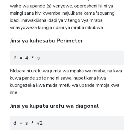
wake wa upande (s) yenyewe. operesheni hii ni ya
msingi sana hivi kwamba inajulikana kama 'squaring'
idadi. inawakilisha idadi ya vitengo vya mraba
vinavyoweza kuingia ndani ya mraba mkubwa.
Jinsi ya kuhesabu Perimeter
P = 4 * s
Mduara ni urefu wa jumla wa mpaka wa mraba, na kwa
kuwa pande zote nne ni sawa, hupatikana kwa
kuongezeka kwa muda mrefu wa upande mmoja kwa
nne.
Jinsi ya kupata urefu wa diagonal
d = s * √2