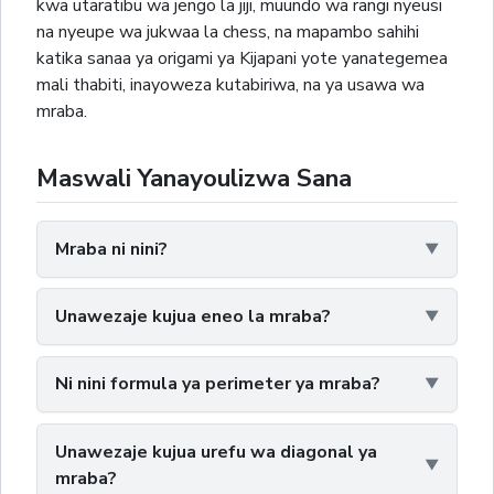
kwa utaratibu wa jengo la jiji, muundo wa rangi nyeusi
na nyeupe wa jukwaa la chess, na mapambo sahihi
katika sanaa ya origami ya Kijapani yote yanategemea
mali thabiti, inayoweza kutabiriwa, na ya usawa wa
mraba.
Maswali Yanayoulizwa Sana
Mraba ni nini?
Unawezaje kujua eneo la mraba?
Ni nini formula ya perimeter ya mraba?
Unawezaje kujua urefu wa diagonal ya
mraba?