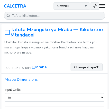
AFYA
🌙
CALCETRA
HESABU
Tafuta Mzunguko ya Mraba — Kikokotoo
UONGOFU
Mtandaoni
Unahitaji kupata mzunguko ya mraba? Kikokotoo hiki hutoa jibu
SAYANSI
mara moja. Ingiza vipimo vyako, ona fomula ikifanya kazi, na
mchoro wa mraba.
KILA SIKU
Mraba
Change shape
▼
CURRENT SHAPE
ZANA NYINGINE
Mraba Dimensions
Input Units