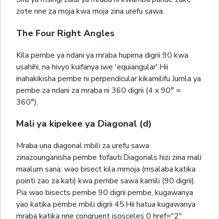
zote nne za moja kwa moja zina urefu sawa.
The Four Right Angles
Kila pembe ya ndani ya mraba hupima digrii 90 kwa
usahihi, na hivyo kuifanya iwe 'equiangular'.Hii
inahakikisha pembe ni perpendicular kikamilifu.Jumla ya
pembe za ndani za mraba ni 360 digrii (4 x 90° =
360°).
Mali ya kipekee ya Diagonal (d)
Mraba una diagonal mbili za urefu sawa
zinazounganisha pembe tofauti.Diagonals hizi zina mali
maalum sana: wao bisect kila mmoja (msalaba katika
pointi zao za kati) kwa pembe sawa kamili (90 digrii).
Pia wao bisects pembe 90 digrii pembe, kugawanya
yao katika pembe mbili digrii 45.Hii hatua kugawanya
mraba katika nne congruent isosceles 0 href="2"