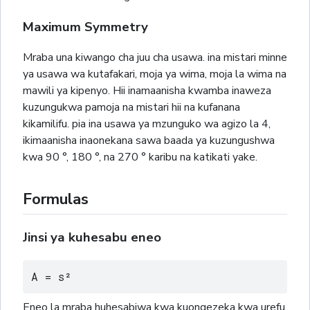
Maximum Symmetry
Mraba una kiwango cha juu cha usawa. ina mistari minne
ya usawa wa kutafakari, moja ya wima, moja la wima na
mawili ya kipenyo. Hii inamaanisha kwamba inaweza
kuzungukwa pamoja na mistari hii na kufanana
kikamilifu. pia ina usawa ya mzunguko wa agizo la 4,
ikimaanisha inaonekana sawa baada ya kuzungushwa
kwa 90 °, 180 °, na 270 ° karibu na katikati yake.
Formulas
Jinsi ya kuhesabu eneo
A = s²
Eneo la mraba huhesabiwa kwa kuongezeka kwa urefu