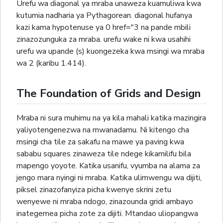
Urefu wa diagonal ya mraba unaweza kuamuliwa kwa
kutumia nadharia ya Pythagorean. diagonal hufanya
kazi kama hypotenuse ya 0 href="3 na pande mbili
zinazozunguka za mraba. urefu wake ni kwa usahihi
urefu wa upande (s) kuongezeka kwa msingi wa mraba
wa 2 (karibu 1.414).
The Foundation of Grids and Design
Mraba ni sura muhimu na ya kila mahali katika mazingira
yaliyotengenezwa na mwanadamu. Ni kitengo cha
msingi cha tile za sakafu na mawe ya paving kwa
sababu squares zinaweza tile ndege kikamilifu bila
mapengo yoyote. Katika usanifu, vyumba na alama za
jengo mara nyingi ni mraba. Katika ulimwengu wa dijiti,
piksel zinazofanyiza picha kwenye skrini zetu
wenyewe ni mraba ndogo, zinazounda gridi ambayo
inategemea picha zote za dijiti. Mtandao uliopangwa