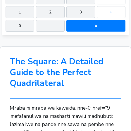
1
2
3
+
0
.
=
The Square: A Detailed
Guide to the Perfect
Quadrilateral
Mraba ni mraba wa kawaida, nne-0 href="9
imefafanuliwa na masharti mawili madhubuti:
lazima iwe na pande nne sawa na pembe nne