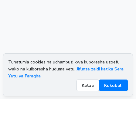
Tunatumia cookies na uchambuzi kwa kuboresha uzoefu
wako na kuiboresha huduma yetu.
Jifunze zaidi katika Sera
Yetu ya Faragha
.
Kataa
Kukubali