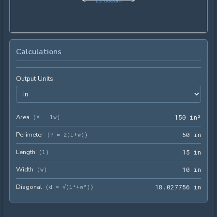
1
5
.
0
0
0
0
in
Calculations
Output Units
Area
150 
(
A = lw
)
1
5
0
 in²
Perimeter
50 i
(
P = 2(l+w)
)
5
0
 in
Length
15 i
(
l
)
1
5
 in
Width
10 i
(
w
)
1
0
 in
Diagonal
18.0
(
d = √(l²+w²)
)
1
8
.
0
2
7
7
5
6
 in