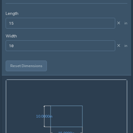
Length
×
in
Width
×
in
Reset Dimensions
10.0000in
1
0
.
0
0
0
0
in
15.0000in