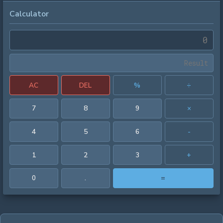
Calculator
AC
DEL
%
÷
7
8
9
×
4
5
6
-
1
2
3
+
0
.
=