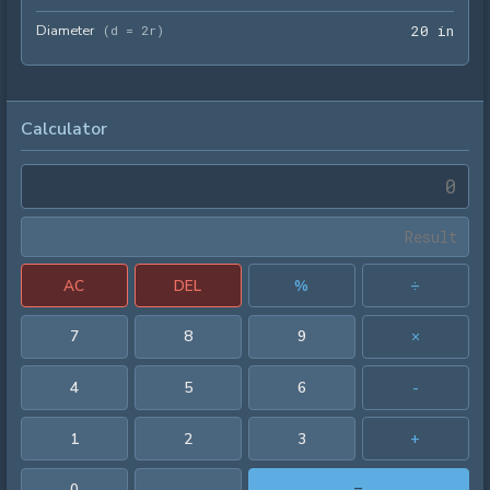
Diameter
20 i
(
d = 2r
)
2
0
 in
Calculator
AC
DEL
%
÷
7
8
9
×
4
5
6
-
1
2
3
+
0
.
=