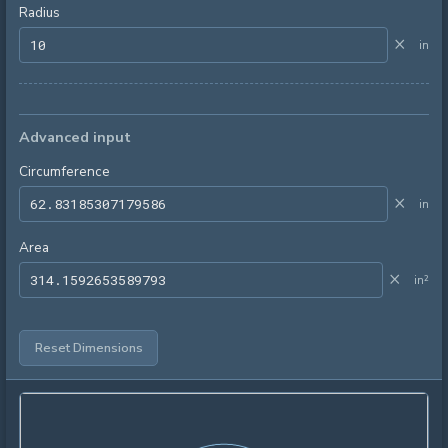
Radius
×
in
Advanced input
Circumference
×
in
Area
×
in²
Reset Dimensions