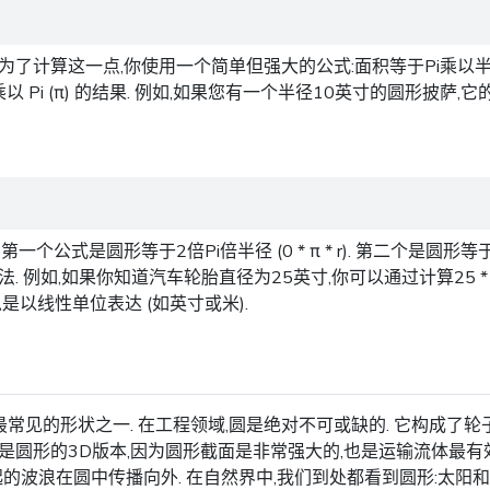
了计算这一点,你使用一个简单但强大的公式:面积等于Pi乘以半径
你乘以 Pi (π) 的结果. 例如,如果您有一个半径10英寸的圆形披萨,它的面
是圆形等于2倍Pi倍半径 (0 * π * r). 第二个是圆形等于Pi
 例如,如果你知道汽车轮胎直径为25英寸,你可以通过计算25 * 
是以线性单位表达 (如英寸或米).
见的形状之一. 在工程领域,圆是绝对不可或缺的. 它构成了轮子
是圆形的3D版本,因为圆形截面是非常强大的,也是运输流体最有
和光引起的波浪在圆中传播向外. 在自然界中,我们到处都看到圆形:太