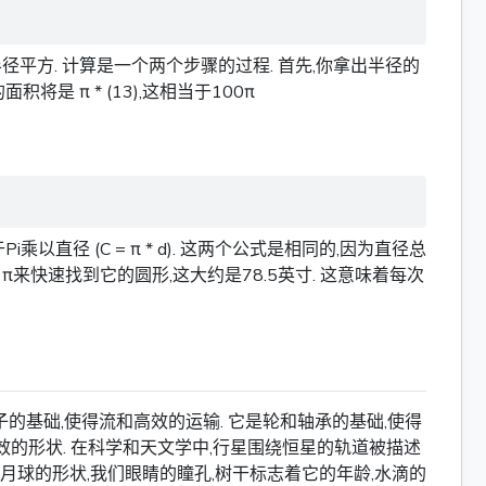
平方. 计算是一个两个步骤的过程. 首先,你拿出半径的
积将是 π * (13),这相当于100π
乘以直径 (C = π * d). 这两个公式是相同的,因为直径总
π来快速找到它的圆形,这大约是78.5英寸. 这意味着每次
的基础,使得流和高效的运输. 它是轮和轴承的基础,使得
效的形状. 在科学和天文学中,行星围绕恒星的轨道被描述
阳和月球的形状,我们眼睛的瞳孔,树干标志着它的年龄,水滴的