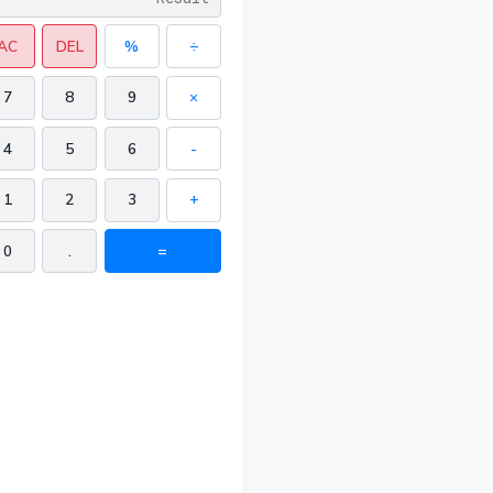
AC
DEL
%
÷
7
8
9
×
4
5
6
-
1
2
3
+
0
.
=
 in²
in