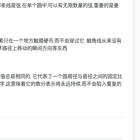
条线是弦.在单个圆中,可以有无限数量的弦.重要的是要
者只在一个地方触摸硬币,而不会穿过它. 触角线从来没有
环路径上移动的瞬间方向等东西.
它的值总是相同的. 它代表了一个圆周径与直径之间的固定比
的数字,这意味着它的数分表示将永远持续,而不会陷入重复的