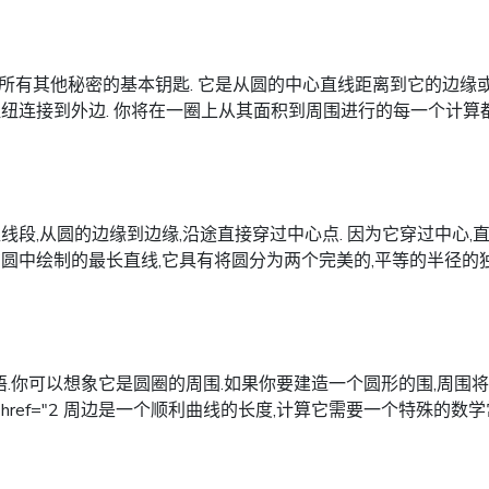
所有其他秘密的基本钥匙. 它是从圆的中心直线距离到它的边缘或
枢纽连接到外边. 你将在一圈上从其面积到周围进行的每一个计算
段,从圆的边缘到边缘,沿途直接穿过中心点. 因为它穿过中心,直径
在圆中绘制的最长直线,它具有将圆分为两个完美的,平等的半径的
你可以想象它是圆圈的周围.如果你要建造一个圆形的围,周围将是你
href="2 周边是一个顺利曲线的长度,计算它需要一个特殊的数学