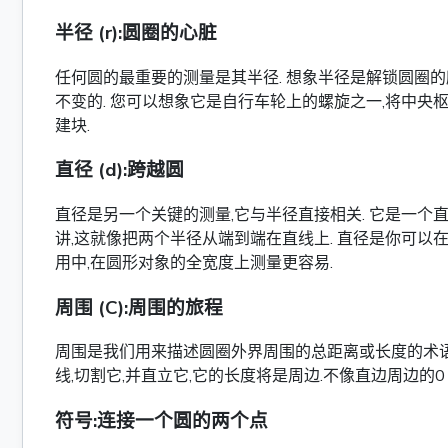
半径 (r):圆圈的心脏
任何圆的最重要的测量是其半径. 想象半径是解锁圆圈的
不变的. 您可以想象它是自行车轮上的螺旋之一,将中央
建块.
直径 (d):跨越圆
直径是另一个关键的测量,它与半径直接相关. 它是一个直线
讲,这就像把两个半径从端到端在直线上. 直径是你可以
用中,在圆形对象的全宽度上测量更容易.
周围 (C):周围的旅程
周围是我们用来描述圆圈外界周围的总距离或长度的术语.
线,切割它,并直立它,它的长度将是周边.不像直边周边的0 
符号:连接一个圆的两个点