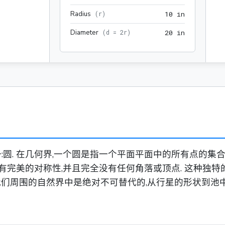
Radius
10 in
(
r
)
1
0
 in
Diameter
20 in
(
d = 2r
)
2
0
 in
圆. 在几何界,一个圆是指一个平面平面中的所有点的集合
具有完美的对称性,并且完全没有任何角落或顶点. 这种独
至我们周围的自然界中是绝对不可替代的,从行星的形状到池中