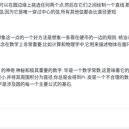
可以在圆边缘上挑选任何两个点,然后在它们之间绘制一个直线.那
弦,因为它是唯一穿过中心的弦.所有其他弦都会比直径更短.
 想象这一点的一个好方法是想象一条靠在硬币的一边的规则. 统治
概念在数学上非常重要,比如计算和物理学中,它用来描述物体在循
π) 的神奇,神秘和极其重要的数字. 毕是一个数学常数,这意味着
是小,并将其周围积分为直径,你总是会得到Pi. 皮是一个不合理
个数字是涉及圆的每一个主要公式的基石,