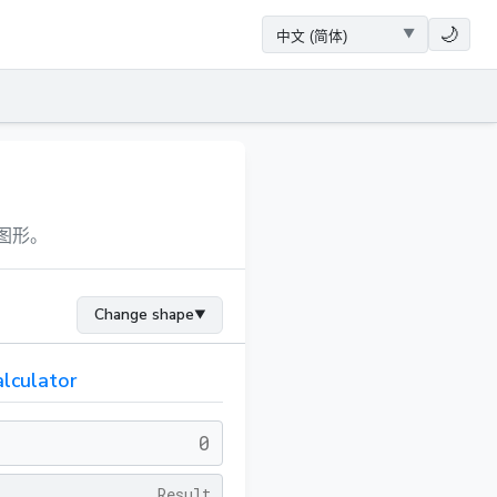
🌙
图形。
Change shape
▼
lculator