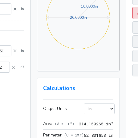
10.0000in
1
0
.
0
0
0
0
in
×
in
20.0000in
2
0
.
0
0
0
0
in
×
in
×
in²
Calculations
Output Units
Area
314.159265
(
A = πr²
)
3
1
4
.
1
5
9
2
6
5
 in²
Perimeter
62.831853 
(
C = 2πr
)
6
2
.
8
3
1
8
5
3
 in