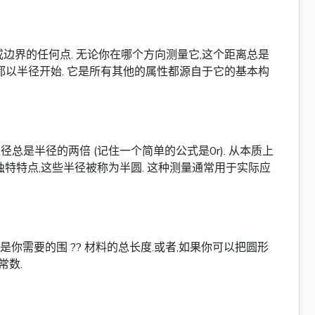
边界的任何点. 无论你在哪个方向测量它,这个距离总是
都以半径开始. 它是所有其他的属性都源自于它的基本构
总是半径的两倍 (记住一个简单的公式是0r). 从本质上
独特特点,这些半径被称为半圆. 这种测量通常用于实际应
需要的围 ?? 材料的总长度.或者,如果你可以把圆形
常数.