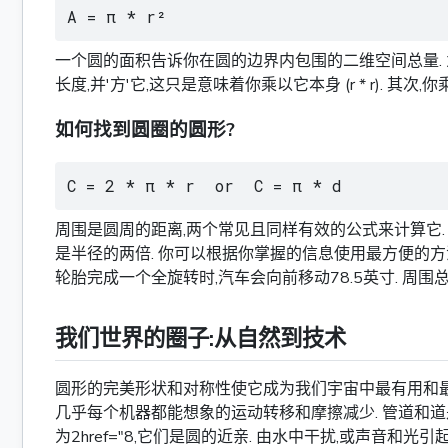
A = π * r²
一个圆的面积告诉你在圆的边界内包围的二维空间总量. 为
长度,并'方'它,这只是意味着你乘以它本身 (r * r). 其次,
如何找到圆圈的圆形?
C = 2 * π * r  or  C = π * d
周围是圆周的距离,两个常见且同样有效的公式来计算它. 第一个公式
是半径的两倍. 你可以根据你掌握的信息使用最方便的方法.
轮胎完成一个全旋转时,汽车会向前移动78.5英寸. 周围总
我们世界的圈子:从自然到技术
圆形的完美形状和对称性使它成为我们宇宙中最有用和最常
几乎每个机器都能想象的运动转移和摩擦减少. 管道和道
为2href="8,它们是圆的近亲. 由水中干扰,或声音