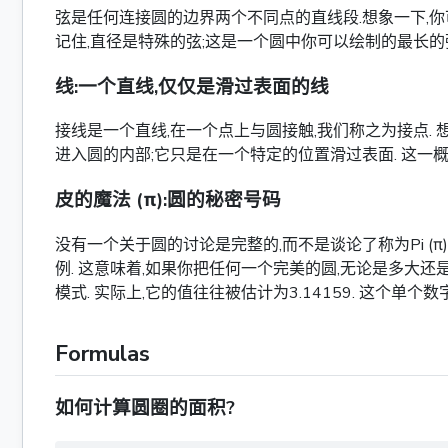
弦是任何连接圆的边界两个不同点的直线段.想象一下,你
记住,直径是特殊的弦;这是一个圆中你可以绘制的最长的
线:一个直线,仅仅是滑过表面的线
接线是一个直线,在一个点上与圆接触,我们称之为接点.
进入圆的内部;它只是在一个特定的位置滑过表面. 这一
皮的魔法 (π):圆的秘密号码
没有一个关于圆的讨论是完整的,而不是谈论了称为Pi (
例. 这意味着,如果你把任何一个完美的圆,无论是多大还
模式. 实际上,它的值往往被估计为3.14159. 这个单
Formulas
如何计算圆圈的面积?