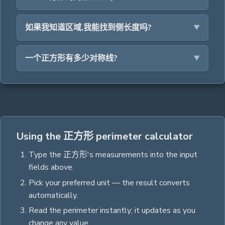
如果我知道区域,我能找到侧长度吗?
一个正方形有多少对称线?
Using the 正方形 perimeter calculator
Type the
正方形
's measurements into the input
fields above.
Pick your preferred unit — the result converts
automatically.
Read the
perimeter
instantly; it updates as you
change any value.