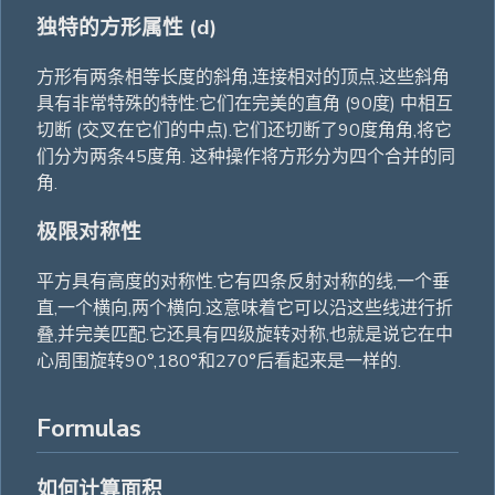
独特的方形属性 (d)
方形有两条相等长度的斜角,连接相对的顶点.这些斜角
具有非常特殊的特性:它们在完美的直角 (90度) 中相互
切断 (交叉在它们的中点).它们还切断了90度角角,将它
们分为两条45度角. 这种操作将方形分为四个合并的同
角.
极限对称性
平方具有高度的对称性.它有四条反射对称的线,一个垂
直,一个横向,两个横向.这意味着它可以沿这些线进行折
叠,并完美匹配.它还具有四级旋转对称,也就是说它在中
心周围旋转90°,180°和270°后看起来是一样的.
Formulas
如何计算面积