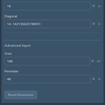
×
in
Diagonal
×
in
Advanced input
Area
×
in²
Perimeter
×
in
Reset Dimensions