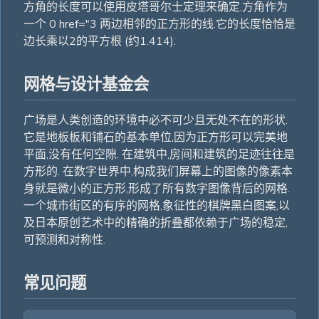
方角的长度可以使用皮塔哥尔士定理来确定.方角作为
一个 0 href="3 两边相邻的正方形的线.它的长度恰恰是
边长乘以2的平方根 (约1.414).
网格与设计基金会
广场是人类创造的环境中必不可少且无处不在的形状.
它是地板板和铺石的基本单位,因为正方形可以完美地
平面,没有任何空隙. 在建筑中,房间和建筑的足迹往往是
方形的. 在数字世界中,构成我们屏幕上的图像的像素本
身就是微小的正方形,形成了所有数字图像背后的网格.
一个城市街区的有序的网格,象征性的棋牌黑白图案,以
及日本原创艺术中的精确的折叠都依赖于广场的稳定,
可预测和对称性.
常见问题