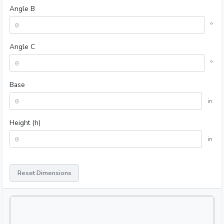
Angle B
°
Angle C
°
Base
in
Height (h)
in
Reset Dimensions