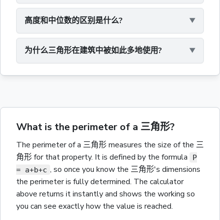
高度和中位数的区别是什么?
为什么三角形在建筑中被如此多地使用?
What is the perimeter of a 三角形?
The
perimeter
of a
三角形
measures the size of the
三
角形
for that property.
It is defined by the formula
P
,
so once you know the
三角形
's dimensions
= a+b+c
the
perimeter
is fully determined. The calculator
above returns it instantly and shows the working so
you can see exactly how the value is reached.