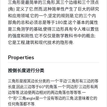
三角形是最简单的三角形,其三个边缘和三个顶点
(角) 定义了它.然而,这种简单性产生了巨大的研究
和应用领域.它的一个,坚定的规则是,它的三个内
部角的总和必须总是等于180度.这个基本的属性
是三角测学的基础,使得三边形具有令人难以置信
的强度和刚性.它不仅仅是数学教科书中的概念;
它是工程,建筑和现代技术的隐形骨.
Properties
按侧长度进行分类
三角形是按其边长分类的:一个'平边'三角形有三边的等
长度,因此三边等于60°的角落.一个'同边形'三边形有两
边等等,这迫使两边相对的两边角落也等等等.一
个"形"三角angle是一个没有等边的三角,这意味着它的
任何角落都不等.