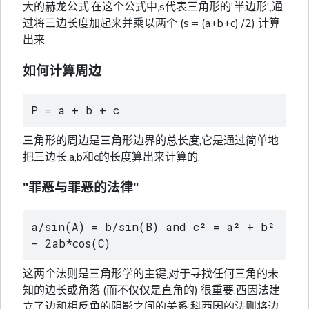
大的赫龙公式.在这个公式中,s代表三角形的'半边形',通
过将三边长度加起来并乘以两个 (s = (a+b+c) /2) 计算
出来.
如何计算周边
P = a + b + c
三角形的周边是三角形边界的总长度,它是通过简单地
把三边长,a,b和c的长度算出来计算的.
"罪恶与罪恶的法律"
a/sin(A) = b/sin(B) and c² = a² + b² 
- 2ab*cos(C)
这两个法则是三角形学的主键,对于寻找任何三角的未
知的边长或角落 (而不仅仅是直角的) 很重要.西因法建
立了边和相反角的阴影之间的关系.科西因的法则将边