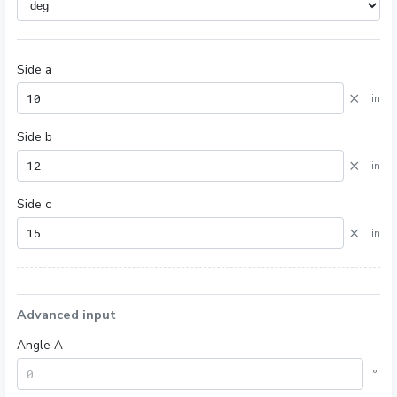
Side a
×
in
Side b
×
in
Side c
×
in
Advanced input
Angle A
°