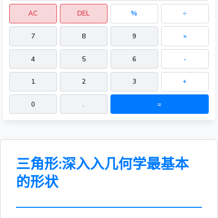
AC
DEL
%
÷
7
8
9
×
4
5
6
-
1
2
3
+
0
.
=
三角形:深入入几何学最基本
的形状